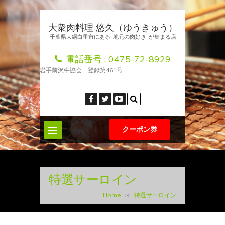
大衆肉料理 悠久（ゆうきゅう）
千葉県大綱白里市にある”地元の肉好き”が集まる店
電話番号 :
0475-72-8929
岩手前沢牛協会 登録第461号
クーポン券
特選サーロイン
Home
特選サーロイン
>>