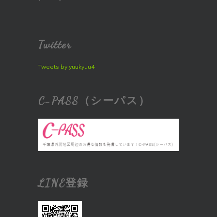
Twitter
Tweets by yuukyuu4
C-PASS（シーパス）
LINE登録