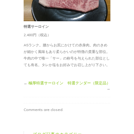
ン
は
特選サーロイン
2,480円（税込）
A5ランク。腰からお尻にかけての赤身肉。肉のきめ
が細かく風味もあり柔らかいのが特徴の貴重な部位。
牛肉の中で唯一「サー」の称号を与えられた部位とし
ても有名。タレか塩をお好みでお召し上がり下さい。
←
極厚特選サーロイン
特選テンダー（限定品）
→
Comments are closed.