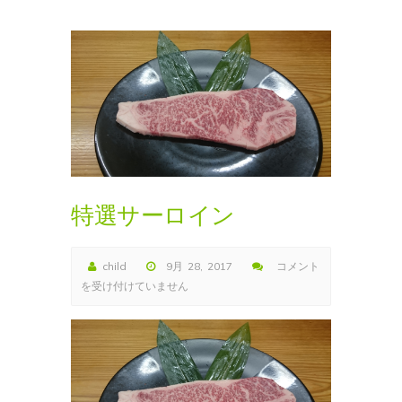
特選サーロイン
child
9月 28, 2017
コメント
特
を受け付けていません
選
サ
ー
ロ
イ