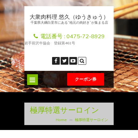
大衆肉料理 悠久（ゆうきゅう）
千葉県大綱白里市にある”地元の肉好き”が集まる店
電話番号 :
0475-72-8929
岩手前沢牛協会 登録第461号
クーポン券
極厚特選サーロイン
Home
極厚特選サーロイン
>>