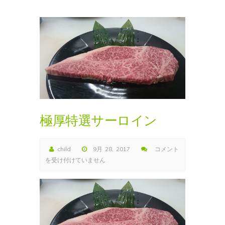
極厚特選サーロイン
child
9月 28, 2017
コメント
極
を受け付けていません
厚
特
選
サ
ー