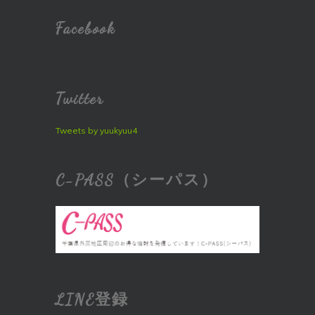
Facebook
Twitter
Tweets by yuukyuu4
C-PASS（シーパス）
LINE登録