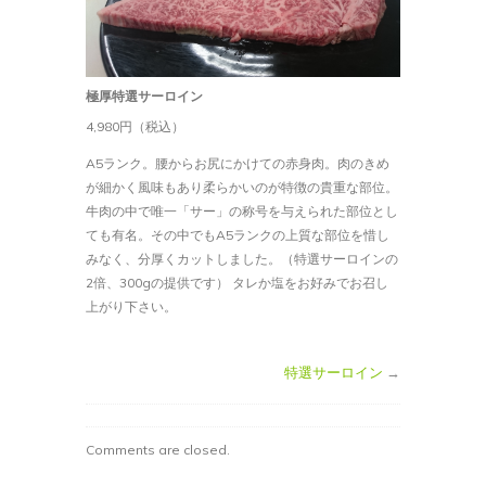
ロ
イ
ン
は
極厚特選サーロイン
4,980円（税込）
A5ランク。腰からお尻にかけての赤身肉。肉のきめ
が細かく風味もあり柔らかいのが特徴の貴重な部位。
牛肉の中で唯一「サー」の称号を与えられた部位とし
ても有名。その中でもA5ランクの上質な部位を惜し
みなく、分厚くカットしました。（特選サーロインの
2倍、300gの提供です） タレか塩をお好みでお召し
上がり下さい。
特選サーロイン
→
Comments are closed.