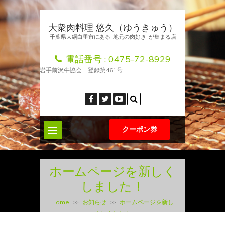
大衆肉料理 悠久（ゆうきゅう）
千葉県大綱白里市にある”地元の肉好き”が集まる店
電話番号 :
0475-72-8929
岩手前沢牛協会 登録第461号
クーポン券
ホームページを新しく
しました！
Home
お知らせ
ホームページを新し
>>
>>
くしました！