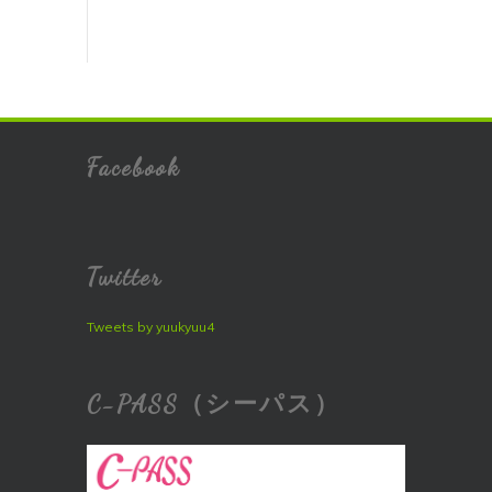
Facebook
Twitter
Tweets by yuukyuu4
C-PASS（シーパス）