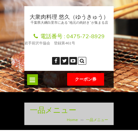
大衆肉料理 悠久（ゆうきゅう）
千葉県大綱白里市にある”地元の肉好き”が集まる店
電話番号 :
0475-72-8929
岩手前沢牛協会 登録第461号
クーポン券
一品メニュー
Home
一品メニュー
>>