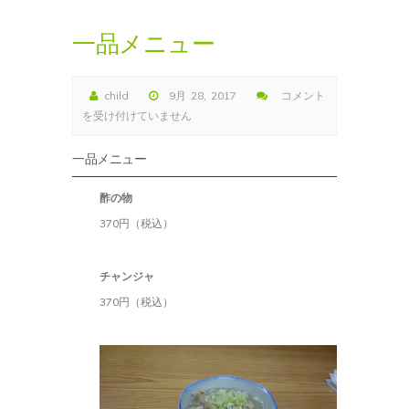
一品メニュー
child
9月 28, 2017
コメント
一
を受け付けていません
品
メ
一品メニュー
ニ
ュ
酢の物
ー
370円（税込）
は
チャンジャ
370円（税込）