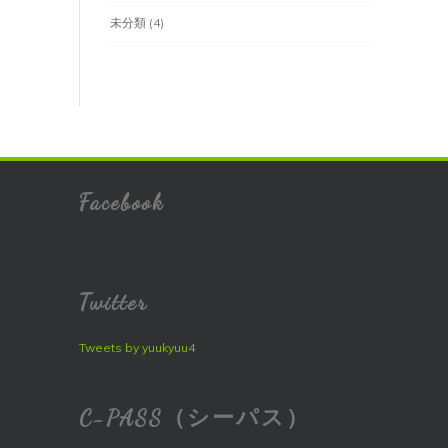
未分類
(4)
Facebook
Twitter
Tweets by yuukyuu4
C-PASS（シーパス）