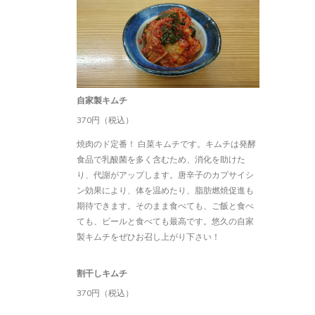
自家製キムチ
370円（税込）
焼肉のド定番！ 白菜キムチです。キムチは発酵
食品で乳酸菌を多く含むため、消化を助けた
り、代謝がアップします。唐辛子のカプサイシ
ン効果により、体を温めたり、脂肪燃焼促進も
期待できます。そのまま食べても、ご飯と食べ
ても、ビールと食べても最高です。悠久の自家
製キムチをぜひお召し上がり下さい！
割干しキムチ
370円（税込）