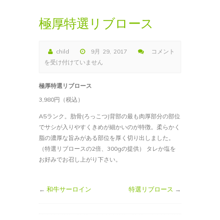
極厚特選リブロース
child
9月 29, 2017
コメント
極
を受け付けていません
厚
特
極厚特選リブロース
選
3,980円（税込）
リ
ブ
A5ランク。肋骨(ろっこつ)背部の最も肉厚部分の部位
ロ
でサシが入りやすくきめが細かいのが特徴。柔らかく
ー
脂の濃厚な旨みがある部位を厚く切り出しました。
ス
（特選リブロースの2倍、300gの提供） タレか塩を
は
お好みでお召し上がり下さい。
←
和牛サーロイン
特選リブロース
→