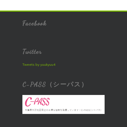
Facebook
Twitter
Tweets by yuukyuu4
C-PASS（シーパス）