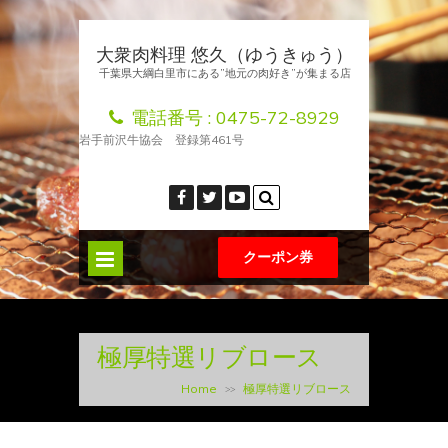
大衆肉料理 悠久（ゆうきゅう）
千葉県大綱白里市にある”地元の肉好き”が集まる店
電話番号 :
0475-72-8929
岩手前沢牛協会 登録第461号
クーポン券
極厚特選リブロース
Home
極厚特選リブロース
>>