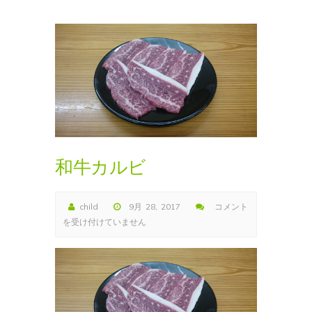
和牛カルビ
child
9月 28, 2017
コメント
和
を受け付けていません
牛
カ
ル
ビ
は