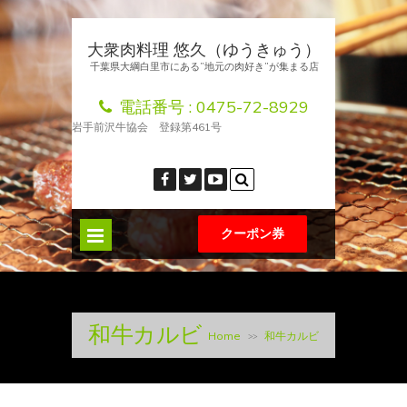
大衆肉料理 悠久（ゆうきゅう）
千葉県大綱白里市にある”地元の肉好き”が集まる店
電話番号 :
0475-72-8929
岩手前沢牛協会 登録第461号
クーポン券
和牛カルビ
Home
和牛カルビ
>>