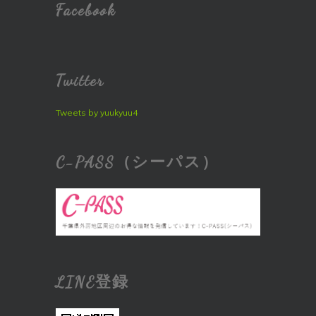
Facebook
Twitter
Tweets by yuukyuu4
C-PASS（シーパス）
LINE登録