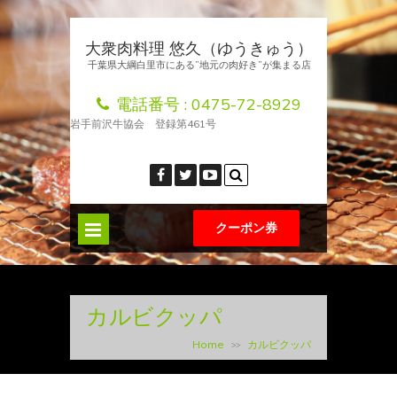
大衆肉料理 悠久（ゆうきゅう）
千葉県大綱白里市にある”地元の肉好き”が集まる店
電話番号 :
0475-72-8929
岩手前沢牛協会 登録第461号
クーポン券
カルビクッパ
Home
カルビクッパ
>>