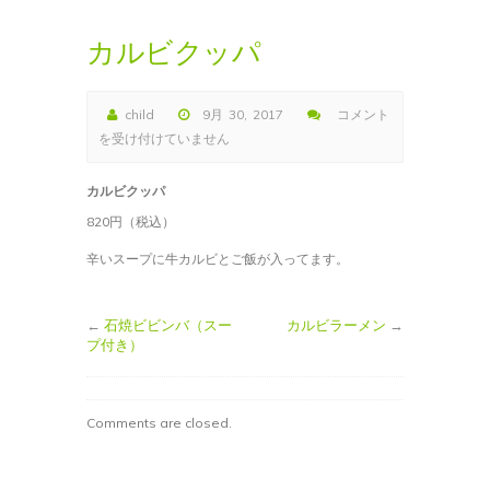
カルビクッパ
child
9月 30, 2017
コメント
カ
を受け付けていません
ル
ビ
カルビクッパ
ク
820円（税込）
ッ
パ
辛いスープに牛カルビとご飯が入ってます。
は
←
石焼ビビンバ（スー
カルビラーメン
→
プ付き）
Comments are closed.