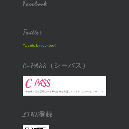
Facebook
Twitter
Tweets by yuukyuu4
C-PASS（シーパス）
LINE登録