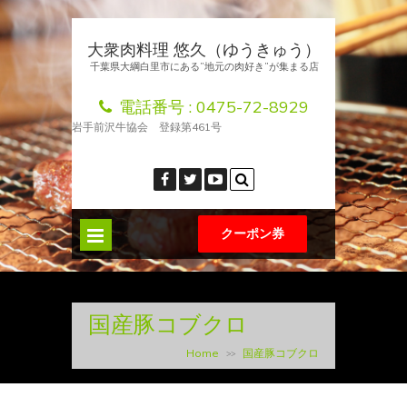
大衆肉料理 悠久（ゆうきゅう）
千葉県大綱白里市にある”地元の肉好き”が集まる店
電話番号 :
0475-72-8929
岩手前沢牛協会 登録第461号
クーポン券
国産豚コブクロ
Home
国産豚コブクロ
>>