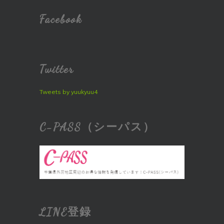
Facebook
Twitter
Tweets by yuukyuu4
C-PASS（シーパス）
LINE登録