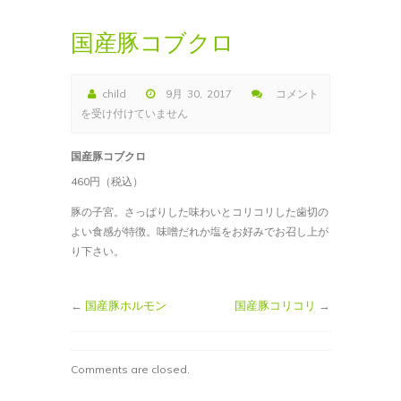
国産豚コブクロ
child
9月 30, 2017
コメント
国
を受け付けていません
産
豚
国産豚コブクロ
コ
460円（税込）
ブ
ク
豚の子宮。さっぱりした味わいとコリコリした歯切の
ロ
よい食感が特徴。味噌だれか塩をお好みでお召し上が
は
り下さい。
←
国産豚ホルモン
国産豚コリコリ
→
Comments are closed.