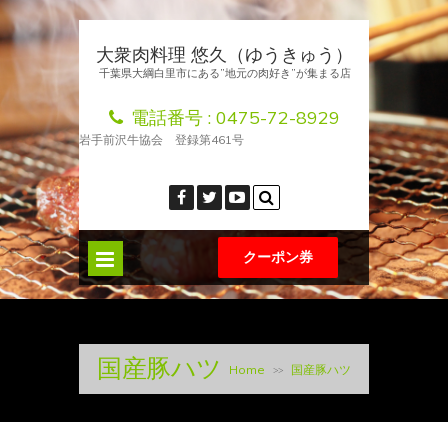
大衆肉料理 悠久（ゆうきゅう）
千葉県大綱白里市にある”地元の肉好き”が集まる店
電話番号 :
0475-72-8929
岩手前沢牛協会 登録第461号
クーポン券
国産豚ハツ
Home
国産豚ハツ
>>