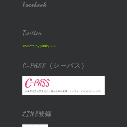
Facebook
Twitter
Tweets by yuukyuu4
C-PASS（シーパス）
LINE登録