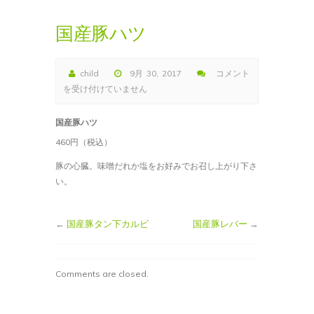
国産豚ハツ
child
9月 30, 2017
コメント
国
を受け付けていません
産
豚
国産豚ハツ
ハ
460円（税込）
ツ
は
豚の心臓。味噌だれか塩をお好みでお召し上がり下さ
い。
←
国産豚タン下カルビ
国産豚レバー
→
Comments are closed.