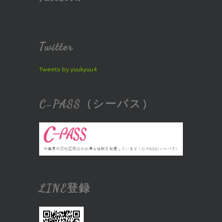
Twitter
Tweets by yuukyuu4
C-PASS（シーパス）
LINE登録