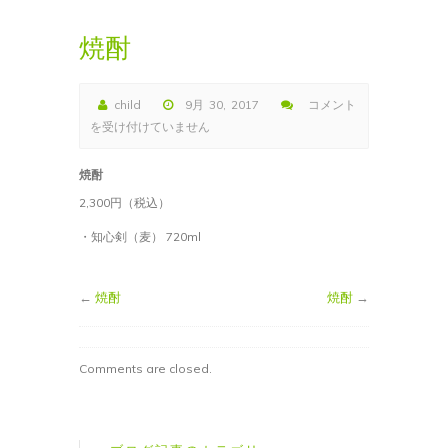
焼酎
child
9月 30, 2017
コメント
焼
を受け付けていません
酎
は
焼酎
2,300円（税込）
・知心剣（麦） 720ml
←
焼酎
焼酎
→
Comments are closed.