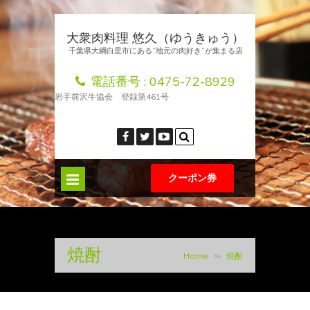
大衆肉料理 悠久（ゆうきゅう）
千葉県大綱白里市にある”地元の肉好き”が集まる店
電話番号 :
0475-72-8929
岩手前沢牛協会 登録第461号
クーポン券
焼酎
Home
焼酎
>>