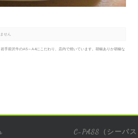
ません
。岩手前沢牛のA5～A4にこだわり、店内で焼いています。胡椒ありか胡椒な
r
C-PASS（シーパ