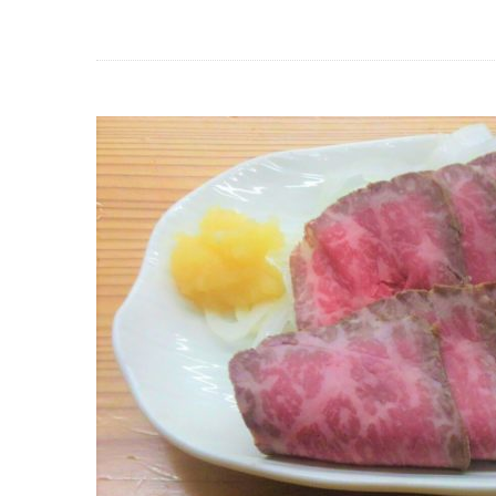
ビ
ー
フ
ユ
ッ
ケ
風
は