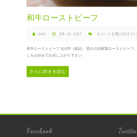
和牛ローストビーフ
child
9月 30, 2017
コメントを受け付けてい
和
牛
和牛ローストビーフ 820円（税込） 悠久の自家製ローストビーフ
ロ
しをお好みでお召し上がり下さい。
ー
ス
さらに続きを読む
ト
ビ
ー
フ
は
Facebook
Twitte