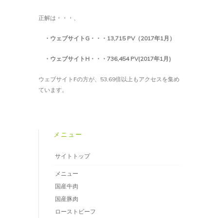
正解は・・・、
・ウェブサイトG
・・・13
,715 PV
（
2017
年
1
月）
・ウェブサイトH
・・・736
,454 PV(2017
年
1
月
)
ウェブサイトFの方が、53,69倍以上もアクセスを集め
ています。
メニュー
サイトトップ
メニュー
国産牛肉
国産豚肉
ローストビーフ