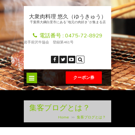
大衆肉料理 悠久（ゆうきゅう）
千葉県大綱白里市にある”地元の肉好き”が集まる店
電話番号 :
0475-72-8929
岩手前沢牛協会 登録第461号
クーポン券
集客ブログとは？
Home
集客ブログとは？
>>