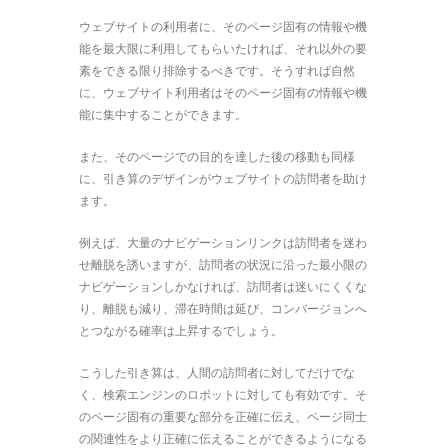
ウェブサイトの利用者に、そのページ固有の情報や機
能を最大限に利用してもらいたければ、それ以外の要
素をできる限り排除するべきです。そうすれば自然
に、ウェブサイト利用者はそのページ固有の情報や機
能に集中することができます。
また、そのページでの目的を達した後の移動も同様
に、引き算のデザインがウェブサイトの訪問者を助け
ます。
例えば、大量のナビゲーションリンクは訪問者を迷わ
せ離脱を誘いますが、訪問者の状況に沿った最小限の
ナビゲーションしかなければ、訪問者は迷いにくくな
り、離脱も減り、滞在時間は延び、コンバージョンへ
とつながる確率は上昇するでしょう。
こうした引き算は、人間の訪問者に対してだけでな
く、検索エンジンのロボットに対しても有効です。そ
のページ固有の重要な部分を正確に伝え、ページ同士
の関連性をより正確に伝えることができるようになる