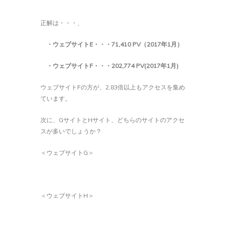
正解は・・・、
・ウェブサイトE
・・・
71,410 PV
（
2017
年
1
月）
・ウェブサイトF
・・・202
,774 PV(2017
年
1
月
)
ウェブサイトFの方が、2,83倍以上もアクセスを集め
ています。
次に、GサイトとHサイト、どちらのサイトのアクセ
スが多いでしょうか？
＜ウェブサイトG＞
＜ウェブサイトH＞